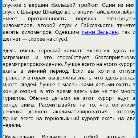
спусков с вершин «Большой тройки». Один из них,
спуск с Шварце Шнайде до станции Гайслахкогльбан
имеет протяженность порядка пятнадцати
километров, второй спуск с Гайслахкогль тянется
десять километров. Одевшим
лыжи Зёльден
, так и
шепчет — скорее на спуск!.
Здесь очень хороший климат. Экология здесь не
загрязнена и это способствует благоприятному
времяпрепровождению. Лучше всего на этого курорт
ехать в зимний период. Если вы хотите отпуск
провести в горах, вы должны знать, что здесь всегда
много людей. Лучше с маленькими детьми ехать в
конце сезона, в это время здесь уже не так много
туристов. Обычно детьми на этот курорт едут в
конце зимы. Рассчитывайте на то, что организм
ребенка должен акклиматизироваться. Поэтому
лучше всего на горнолыжный курорт ехать на две
недели.
Обязательно Возьмите с собой аптечку с