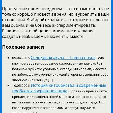
Проведение времени вдвоем — это возможность не
только хорошо провести время, но и укрепить ваши
отношения. Выбирайте занятия, которые интересны
вам обоим, и не бойтесь экспериментировать.
Главное — это общение, внимание и желание
создать незабываемые моменты вместе.
Похожие записи
Сельдевая акула — Lamna nasus
05.04.2015
Тело
плотное веретенообразное с заостренным рылом. Рот
большой, зубы треугольные, с гладкими краями, имеется
по небольшому зубчику с каждой стороны основания зуба.
Хвост сильно изогнут […]
История китобойства и современные
10.05.2026
проблемы сохранения вида
С древних времён киты
привлекали человека своей мощью и полезностью. Мясо
шло в пищу, жир — в лампы, кости — в орудия труда. Но
когда парус сменился паромом, а гарпун научился