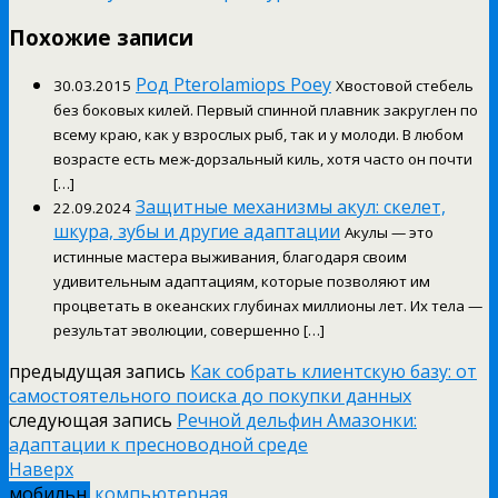
Похожие записи
Род Pterolamiops Роеу
30.03.2015
Хвостовой стебель
без боковых килей. Первый спинной плавник закруглен по
всему краю, как у взрослых рыб, так и у молоди. В любом
возрасте есть меж-дорзальный киль, хотя часто он почти
[…]
Защитные механизмы акул: скелет,
22.09.2024
шкура, зубы и другие адаптации
Акулы — это
истинные мастера выживания, благодаря своим
удивительным адаптациям, которые позволяют им
процветать в океанских глубинах миллионы лет. Их тела —
результат эволюции, совершенно […]
предыдущая запись
Как собрать клиентскую базу: от
самостоятельного поиска до покупки данных
следующая запись
Речной дельфин Амазонки:
адаптации к пресноводной среде
Наверх
мобильн.
компьютерная