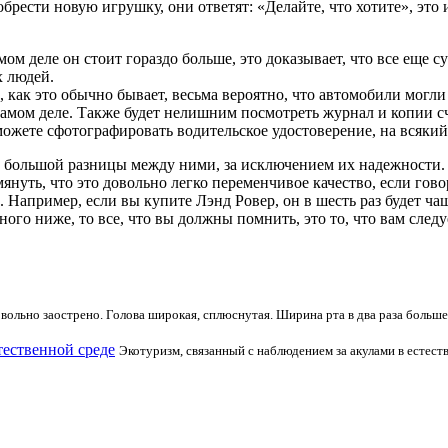
ести новую игрушку, они ответят: «Делайте, что хотите», это и
амом деле он стоит гораздо больше, это доказывает, что все еще
х людей.
, как это обычно бывает, весьма вероятно, что автомобили могл
 самом деле. Также будет нелишним посмотреть журнал и копии с
 можете сфотографировать водительское удостоверение, на всяк
т большой разницы между ними, за исключением их надежности.
нуть, что это довольно легко переменчивое качество, если говор
 Например, если вы купите Лэнд Ровер, он в шесть раз будет чащ
ного ниже, то все, что вы должны помнить, это то, что вам сле
вольно заострено. Голова широкая, сплюснутая. Ширина рта в два раза больше 
тественной среде
Экотуризм, связанный с наблюдением за акулами в естест