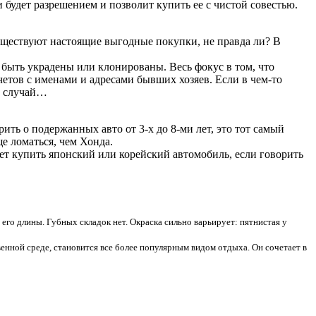
 будет разрешением и позволит купить ее с чистой совестью.
 существуют настоящие выгодные покупки, не правда ли? В
и быть украдены или клонированы. Весь фокус в том, что
четов с именами и адресами бывших хозяев. Если в чем-то
ий случай…
ить о подержанных авто от 3-х до 8-ми лет, это тот самый
е ломаться, чем Хонда.
дует купить японский или корейский автомобиль, если говорить
его длины. Губных складок нет. Окраска сильно варьирует: пятнистая у
венной среде, становится все более популярным видом отдыха. Он сочетает в