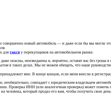
и совершенно новый автомобиль — и даже если бы мы могли это
ля.
о для
такси
у перекупщиков на автомобильном рынке.
е опасны, неизведанны и, вероятно, оставят вас без гроша в ка
том в таких делах. Мы не можем обещать, что наше руководство
н принадлежит мне. В конце концов, если меня внесли в регистра
але, необязательно, совпадает с юридическим владельцем автомо
и. Проверка ИНН (или аналогичная проверка) может помочь пре
 на человека, который продал его вам, чтобы получить свои день