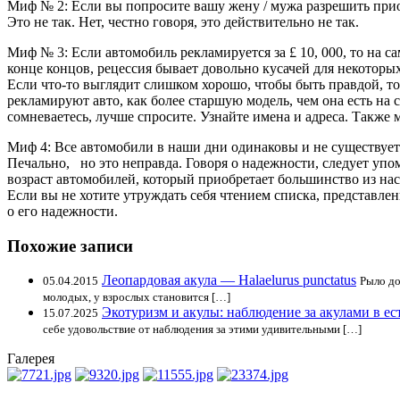
Миф № 2: Если вы попросите вашу жену / мужа разрешить приобр
Это не так. Нет, честно говоря, это действительно не так.
Миф № 3: Если автомобиль рекламируется за £ 10, 000, то на с
конце концов, рецессия бывает довольно кусачей для некоторы
Если что-то выглядит слишком хорошо, чтобы быть правдой, то
рекламируют авто, как более старшую модель, чем она есть на
сомневаетесь, лучше спросите. Узнайте имена и адреса. Также
Миф 4: Все автомобили в наши дни одинаковы и не существуе
Печально, но это неправда. Говоря о надежности, следует упомя
возраст автомобилей, который приобретает большинство из нас.
Если вы не хотите утруждать себя чтением списка, представлен
о его надежности.
Похожие записи
Леопардовая акула — Halaelurus punctatus
05.04.2015
Рыло до
молодых, у взрослых становится […]
Экотуризм и акулы: наблюдение за акулами в ес
15.07.2025
себе удовольствие от наблюдения за этими удивительными […]
Галерея