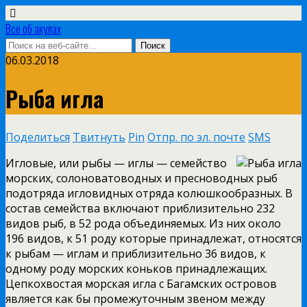
Все об акулах
06.03.2018
Рыба игла
Поделиться
Твитнуть
Pin
Отпр. по эл. почте
SMS
Игловые, или рыбы — иглы — семейство
морских, солоноватоводных и пресноводных рыб
подотряда игловидных отряда колюшкообразных. В
состав семейства включают приблизительно 232
видов рыб, в 52 рода объединяемых. Из них около
196 видов,
к 51 роду которые принадлежат, относятся
к рыбам — иглам и приблизительно 36 видов, к
одному роду морских коньков принадлежащих.
Цепкохвостая морская игла с Багамских островов
является как бы промежуточным звеном между