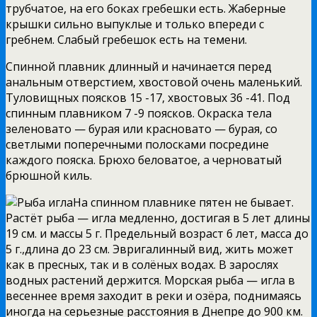
трубчатое, на его боках гребешки есть. Жаберные
крышки сильно выпуклые и только впереди с
гребнем. Слабый гребешок есть на темени.
Спинной плавник длинный и начинается перед
анальным отверстием, хвостовой очень маленький.
Туловищных поясков 15 -17, хвостовых 36 -41. Под
спинным плавником 7 -9 поясков. Окраска тела
зеленовато — бурая или красновато — бурая, со
светлыми поперечными полосками посредине
каждого пояска. Брюхо беловатое, а черноватый
брюшной киль.
На спинном плавнике пятен не бывает.
Растёт рыба — игла медленно, достигая в 5 лет длины
19 см. и массы 5 г. Предельный возраст 6 лет, масса до
5 г.,длина до 23 см. Эвригалинный вид, жить может
как в пресных, так и в солёных водах. В зарослях
водных растений держится. Морская рыба — игла в
весеннее время заходит в реки и озёра, поднимаясь
иногда на серьезные расстояния в Днепре до 900 км.