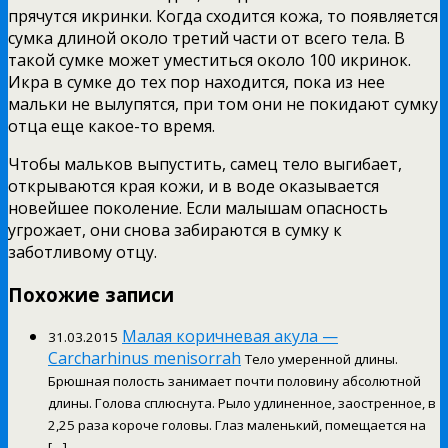
прячутся икринки. Когда сходится кожа, то появляется
сумка длиной около третий части от всего тела. В
такой сумке может уместиться около 100 икринок.
Икра в сумке до тех пор находится, пока из нее
мальки не вылупятся, при том они не покидают сумку
отца еще какое-то время.
Чтобы мальков выпустить, самец тело выгибает,
открываются края кожи, и в воде оказывается
новейшее поколение. Если малышам опасность
угрожает, они снова забираются в сумку к
заботливому отцу.
Похожие записи
Малая коричневая акула —
31.03.2015
Carcharhinus menisorrah
Тело умеренной длины.
Брюшная полость занимает почти половину абсолютной
длины. Голова сплюснута. Рыло удлиненное, заостренное, в
2,25 раза короче головы. Глаз маленький, помещается на
[…]