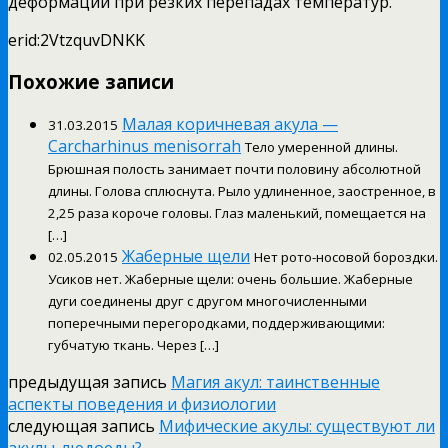
деформации при резких перепадах температур.
erid:2VtzquvDNKK
Похожие записи
Малая коричневая акула —
31.03.2015
Carcharhinus menisorrah
Тело умеренной длины.
Брюшная полость занимает почти половину абсолютной
длины. Голова сплюснута. Рыло удлиненное, заостренное, в
2,25 раза короче головы. Глаз маленький, помещается на
[…]
Жаберные щели
02.05.2015
Нет рото-носовой бороздки.
Усиков нет. Жаберные щели: очень большие. Жаберные
дуги соединены друг с другом многочисленными
поперечными перегородками, поддерживающими:
губчатую ткань. Через […]
предыдущая запись
Магия акул: таинственные
аспекты поведения и физиологии
следующая запись
Мифические акулы: существуют ли