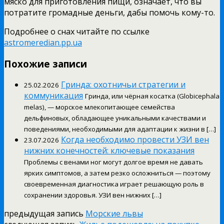
мяско для приготовления пищи, означает, что вы
потратите громадные деньги, дабы помочь кому-то.
Подробнее о снах читайте по ссылке
astromeredian.pp.ua
Похожие записи
Гринда: охотничьи стратегии и
25.02.2026
коммуникация
Гринда, или чёрная косатка (Globicephala
melas), — морское млекопитающее семейства
дельфиновых, обладающее уникальными качествами и
поведениями, необходимыми для адаптации к жизни в […]
Когда необходимо провести УЗИ вен
23.07.2026
нижних конечностей: ключевые показания
Проблемы с венами ног могут долгое время не давать
ярких симптомов, а затем резко осложниться — поэтому
своевременная диагностика играет решающую роль в
сохранении здоровья. УЗИ вен нижних […]
предыдущая запись
Морские львы