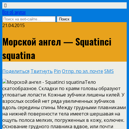
Все об акулах
21.04.2015
Морской ангел — Squatinci
squatina
Поделиться
Твитнуть
Pin
Отпр. по эл. почте
SMS
Тело
скатообразное. Складки по краям головы образуют
угловатые лопасти. Кожные зубчики лишены килей. У
взрослых особей нет ряда увеличенных зубчиков
вдоль середины спины. Между грудными плавниками
на нижней поверхности тела имеется шершавая на
ощупь полоса мелких, погруженных в кожу, колючек.
Основание грудного
плавника вдвое, или почти