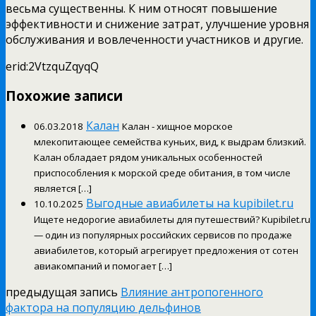
весьма существенны. К ним относят повышение
эффективности и снижение затрат, улучшение уровня
обслуживания и вовлеченности участников и другие.
erid:2VtzquZqyqQ
Похожие записи
Калан
06.03.2018
Калан - хищное морское
млекопитающее семейства куньих, вид, к выдрам близкий.
Калан обладает рядом уникальных особенностей
приспособления к морской среде обитания, в том числе
является […]
Выгодные авиабилеты на kupibilet.ru
10.10.2025
Ищете недорогие авиабилеты для путешествий? Kupibilet.ru
— один из популярных российских сервисов по продаже
авиабилетов, который агрегирует предложения от сотен
авиакомпаний и помогает […]
предыдущая запись
Влияние антропогенного
фактора на популяцию дельфинов