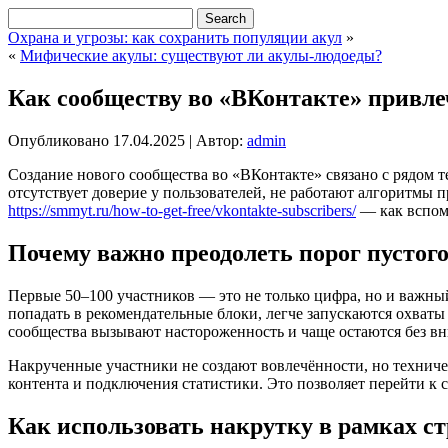
Охрана и угрозы: как сохранить популяции акул
»
«
Мифические акулы: существуют ли акулы-людоеды?
Как сообществу во «ВКонтакте» привл
Опубликовано
17.04.2025
|
Автор:
admin
Создание нового сообщества во «ВКонтакте» связано с рядом т
отсутствует доверие у пользователей, не работают алгоритмы 
https://smmyt.ru/how-to-get-free/vkontakte-subscribers/
— как вспом
Почему важно преодолеть порог пустог
Первые 50–100 участников — это не только цифра, но и важны
попадать в рекомендательные блоки, легче запускаются охват
сообщества вызывают настороженность и чаще остаются без в
Накрученные участники не создают вовлечённости, но технич
контента и подключения статистики. Это позволяет перейти к
Как использовать накрутку в рамках с