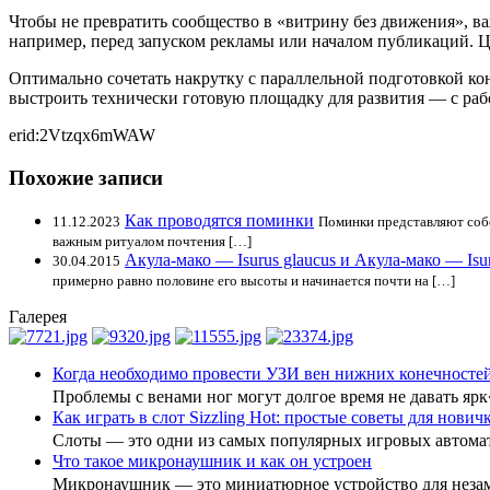
Чтобы не превратить сообщество в «витрину без движения», в
например, перед запуском рекламы или началом публикаций. Ц
Оптимально сочетать накрутку с параллельной подготовкой к
выстроить технически готовую площадку для развития — с ра
erid:2Vtzqx6mWAW
Похожие записи
Как проводятся поминки
11.12.2023
Поминки представляют собо
важным ритуалом почтения […]
Акула-мако — Isurus glaucus и Акула-мако — Isuru
30.04.2015
примерно равно половине его высоты и начинается почти на […]
Галерея
Когда необходимо провести УЗИ вен нижних конечностей
Проблемы с венами ног могут долгое время не давать яр
Как играть в слот Sizzling Hot: простые советы для нович
Слоты — это одни из самых популярных игровых автом
Что такое микронаушник и как он устроен
Микронаушник — это миниатюрное устройство для нез