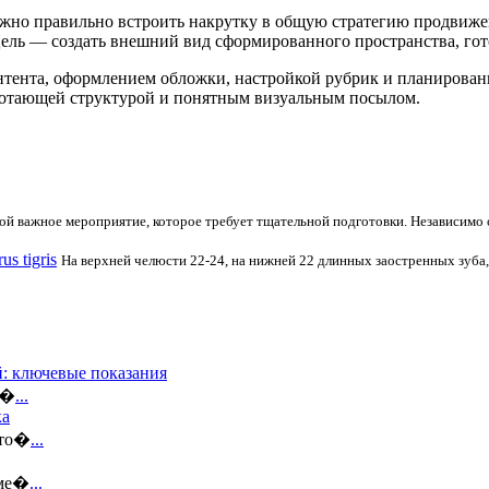
ажно правильно встроить накрутку в общую стратегию продвижен
ель — создать внешний вид сформированного пространства, гот
онтента, оформлением обложки, настройкой рубрик и планирова
ботающей структурой и понятным визуальным посылом.
й важное мероприятие, которое требует тщательной подготовки. Независимо о
s tigris
На верхней челюсти 22-24, на нижней 22 длинных заостренных зуба,
: ключевые показания
к�
...
ка
ато�
...
аме�
...