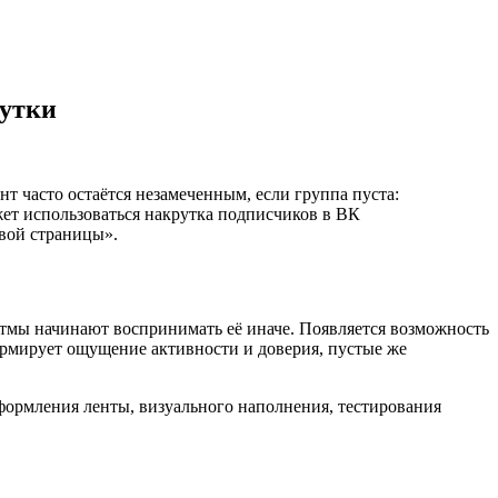
рутки
т часто остаётся незамеченным, если группа пуста:
жет использоваться накрутка подписчиков в ВК
вой страницы».
итмы начинают воспринимать её иначе. Появляется возможность
ормирует ощущение активности и доверия, пустые же
формления ленты, визуального наполнения, тестирования