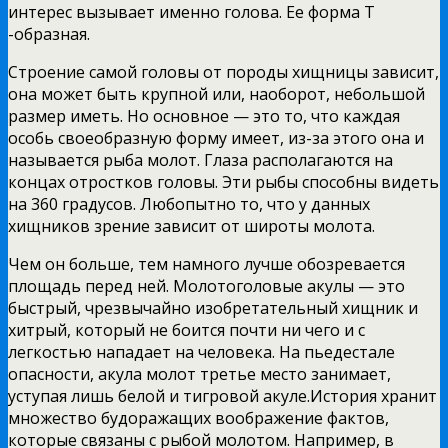
интерес вызывает именно голова. Ее форма Т
-образная.
Строение самой головы от породы хищницы зависит,
она может быть крупной или, наоборот, небольшой
размер иметь. Но основное — это то, что каждая
особь своеобразную форму имеет, из-за этого она и
называется рыба молот. Глаза располагаются на
концах отростков головы. Эти рыбы способны видеть
на 360 градусов. Любопытно то, что у данных
хищников зрение зависит от широты молота.
Чем он больше, тем намного лучше обозревается
площадь перед ней. Молотоголовые акулы — это
быстрый, чрезвычайно изобретательный хищник и
хитрый, который не боится почти ни чего и с
легкостью нападает на человека. На пьедестале
опасности, акула молот третье место занимает,
уступая лишь белой и тигровой акуле.История хранит
множество будоражащих воображение фактов,
которые связаны с рыбой молотом. Например, в